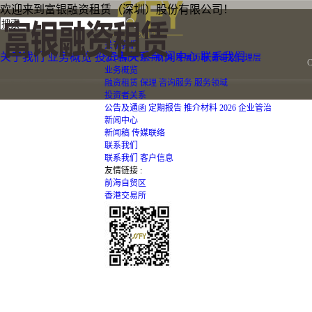
欢迎来到富银融资租赁（深圳）股份有限公司！
关于我们
关于我们
业务概览
投资者关系
新闻中心
联系我们
公司简介
竞争优势
发展历程
董事及管理层
业务概览
融资租赁
保理
咨询服务
服务领域
投资者关系
公告及通函
定期报告
推介材料
2026
企业管治
新闻中心
新闻稿
传媒联络
联系我们
联系我们
客户信息
友情链接 :
前海自贸区
香港交易所