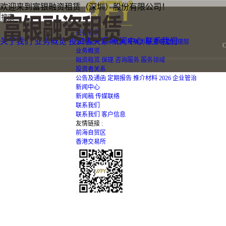
欢迎来到富银融资租赁（深圳）股份有限公司！
关于我们
关于我们
业务概览
投资者关系
新闻中心
联系我们
公司简介
竞争优势
发展历程
董事及管理层
业务概览
融资租赁
保理
咨询服务
服务领域
投资者关系
公告及通函
定期报告
推介材料
2026
企业管治
新闻中心
新闻稿
传媒联络
联系我们
联系我们
客户信息
友情链接 :
前海自贸区
香港交易所