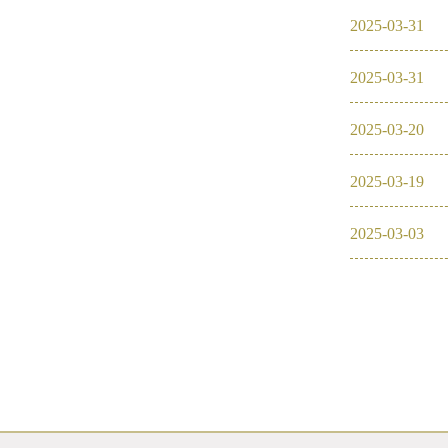
2025
-
03
-
31
2016
2025
-
03
-
31
2026
2026
2025
-
03
-
20
2025
2025
-
03
-
19
2024
2025
-
03
-
03
2023
2022