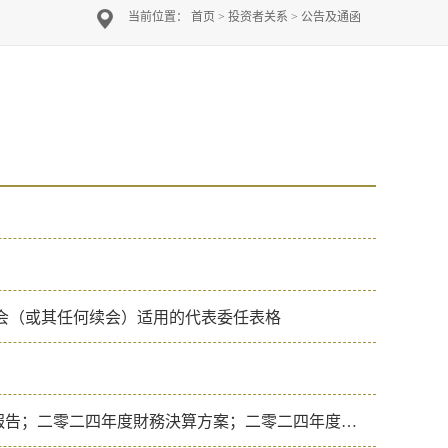
当前位置：
首页
>
投资者关系
>
公告及通函
24
2023
2022
会（或其任何续会）适用的代表委任表格
二零二四年度董事會工作報告；二零二四年度監事會工作報告；二零二四年度財務決算方案；二零二四年度利潤分配方案；二零二五年度財務預算方案；二零二四年度報告；續聘外聘核數師；及股東週年大會通告