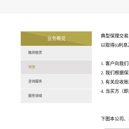
典型保理交易
业务概览
以取得(i)利
融资租赁
1. 客户向
保理
2. 我们根
咨询服务
3. 有关应
4. 当买方
服务领域
下图本公司、